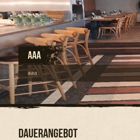
aaa
aaa
Dauerangebot