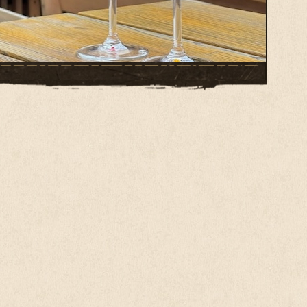
UNCH MENU
invite you every day from 11:00 to our lunch
u. Choose from five main dishes at great prices.