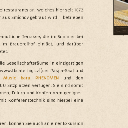
eirestaurants an, welches hier seit 1872
er aus Smíchov gebraut wird – betrieben
L
 gemütliche Terrasse, die im Sommer bei
m Brauereihof einlädt, und darüber
We 
tet.
men
die Gesellschaftsräume in einzigartigen
//www.fbcatering.cz|(der Paspa-Saal und
er
Music baru PHENOMEN
und den
0 Sitzplätzen verfügen. Sie sind somit
onen, Feiern und Konferenzen geeignet.
mit Konferenztechnik sind hierbei eine
eren, können Sie auch an einer Exkursion