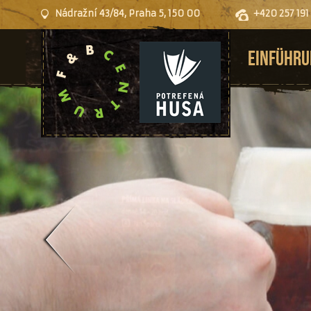
Nádražní 43/84, Praha 5, 150 00
+420 257 191
EINFÜHR