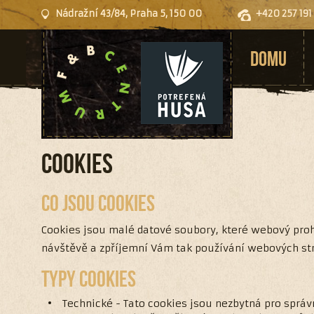
Nádražní 43/84, Praha 5, 150 00
+420 257 191
DOMU
Cookies
CO JSOU COOKIES
Cookies jsou malé datové soubory, které webový prohl
návštěvě a zpříjemní Vám tak používání webových str
TYPY COOKIES
Technické - Tato cookies jsou nezbytná pro správ