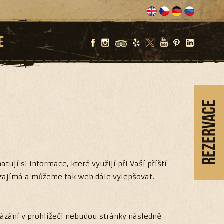
E
Rezervace
jí si informace, které využijí při Vaší příští
 zajímá a můžeme tak web dále vylepšovat.
kázání v prohlížeči nebudou stránky následně