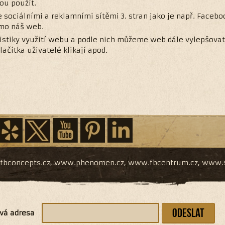
ou použít.
e sociálními a reklamními sítěmi 3. stran jako je např. Face
imo náš web.
stiky využití webu a podle nich můžeme web dále vylepšovat. 
ačítka uživatelé klikají apod.
bconcepts.cz
,
www.phenomen.cz
,
www.fbcentrum.cz
,
www.s
Odeslat
vá adresa