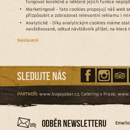
fungovat korektně a některé jejich funkce nepůjd
Marketingové - Tato cookies propojují náš web s
přizpůsobit a zobrazovat relevantní reklamu i m
Analytické - Díky analytickým cookies máme stati
navštěvované, odkud návštěvník přišel, na která tl
Nastavení
Sledujte nás
PARTNEŘI:
www.bugsysbar.cz
,
Catering v Praze
,
www.f
ODBĚR NEWSLETTERU
Emailo