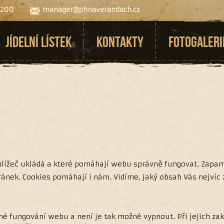
 200
manager@phnaverandach.cz
JÍDELNÍ LÍSTEK
KONTAKTY
FOTOGALERI
ížeč ukládá a které pomáhají webu správně fungovat. Zapamatu
ánek. Cookies pomáhají i nám. Vidíme, jaký obsah Vás nejvíc
né fungování webu a není je tak možné vypnout. Při jejich za